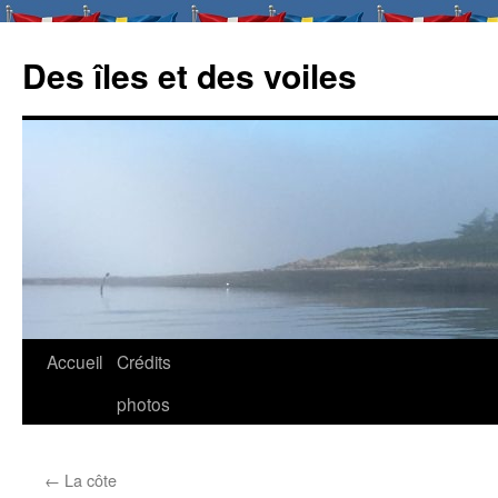
Des îles et des voiles
Aller
Accueil
Crédits
au
photos
contenu
←
La côte