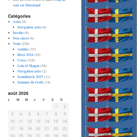
vent sur Marstrand
Catégories
Astro
(8)
Navigation astro
(6)
Insolite
(8)
Non classé
(6)
Voile
(220)
Antilles
(37)
Brest 2024
(10)
Corse
(116)
Lola of Skagen
(54)
Navigation astro
(2)
Scandinavie 2025
(11)
Semaine du Golfe
(14)
août 2026
L
M
M
J
V
S
D
1
2
3
4
5
6
7
8
9
10
11
12
13
14
15
16
17
18
19
20
21
22
23
24
25
26
27
28
29
30