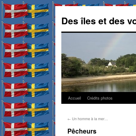
Des îles et des v
Accueil
Crédits photos
Aller
au
←
Un homme à la mer…
contenu
Pêcheurs