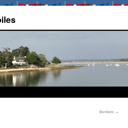
oiles
Bonifacio
→