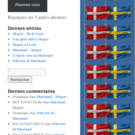
Abonnez-vous
Rejoignez les 5 autres abonnés
Derniers articles
Skagen – Île de Læsø
Une après-midi à Skagen
Skagen (of Lola)
Marstrand – Skagen
Coup de vent sur Marstrand
Petit tour de Marstrand
Derniers commentaires
Dominique
dans
Marstrand – Skagen
ROY DAVID Elodie
dans
Marstrand –
Skagen
Dominique
dans
Petit tour de
Marstrand
Eric LE FAUCHEUX
dans
Petit tour
de Marstrand
Eric LE FAUCHEUX
dans
Coup de