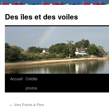
Des îles et des voiles
Aller
Accueil
Crédits
au
photos
contenu
←
Vers Pointe-à-Pitre