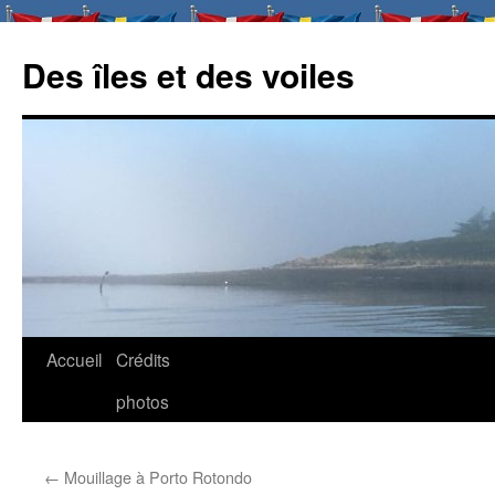
Des îles et des voiles
Aller
Accueil
Crédits
au
photos
contenu
←
Mouillage à Porto Rotondo