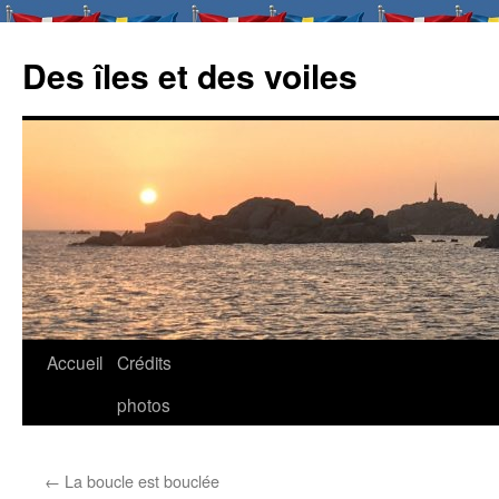
Des îles et des voiles
Aller
Accueil
Crédits
au
photos
contenu
←
La boucle est bouclée