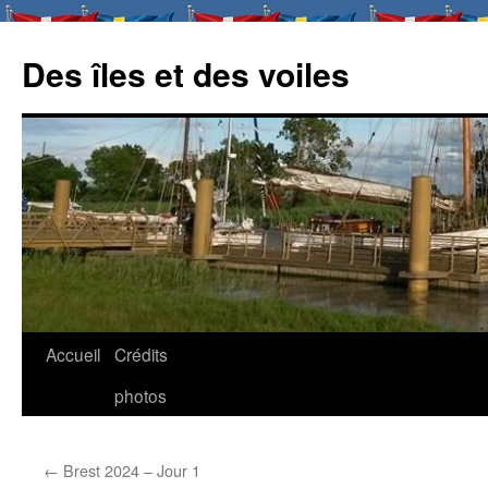
Des îles et des voiles
Aller
Accueil
Crédits
au
photos
contenu
←
Brest 2024 – Jour 1