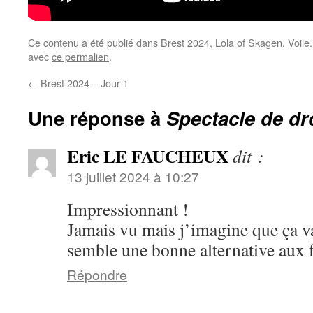
Ce contenu a été publié dans
Brest 2024
,
Lola of Skagen
,
Voile
avec
ce permalien
.
←
Brest 2024 – Jour 1
Une réponse à
Spectacle de d
Eric LE FAUCHEUX
dit :
13 juillet 2024 à 10:27
Impressionnant !
Jamais vu mais j’imagine que ça va
semble une bonne alternative aux f
Répondre