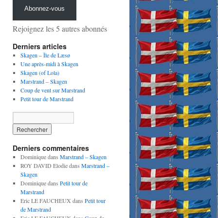
Abonnez-vous
Rejoignez les 5 autres abonnés
Derniers articles
Skagen – Île de Læsø
Une après-midi à Skagen
Skagen (of Lola)
Marstrand – Skagen
Coup de vent sur Marstrand
Petit tour de Marstrand
Derniers commentaires
Dominique
dans
Marstrand – Skagen
ROY DAVID Elodie
dans
Marstrand –
Skagen
Dominique
dans
Petit tour de
Marstrand
Eric LE FAUCHEUX
dans
Petit tour
de Marstrand