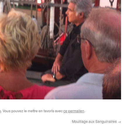
e
. Vous pouvez le mettre en favoris avec
ce permalien
.
Mouillage aux Sanguinaires
→