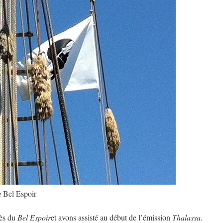
u
Bel Espoir
rès du
Bel Espoir
et avons assisté au début de l’émission
Thalassa
.