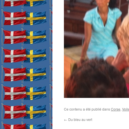
Ce contenu a été publié dans
Corse
,
Voil
←
Du bleu au vert