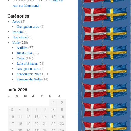
Eric LE FAUCHEUX
dans
Coup de
vent sur Marstrand
Catégories
Astro
(8)
Navigation astro
(6)
Insolite
(8)
Non classé
(6)
Voile
(220)
Antilles
(37)
Brest 2024
(10)
Corse
(116)
Lola of Skagen
(54)
Navigation astro
(2)
Scandinavie 2025
(11)
Semaine du Golfe
(14)
août 2026
L
M
M
J
V
S
D
1
2
3
4
5
6
7
8
9
10
11
12
13
14
15
16
17
18
19
20
21
22
23
24
25
26
27
28
29
30