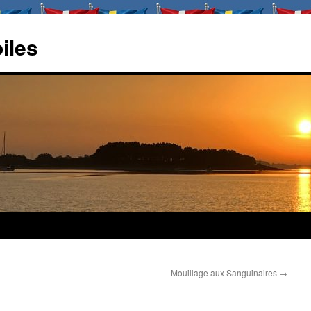
oiles
Mouillage aux Sanguinaires
→