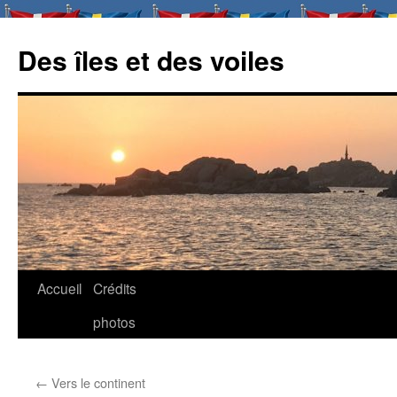
Des îles et des voiles
Aller
Accueil
Crédits
au
photos
contenu
←
Vers le continent