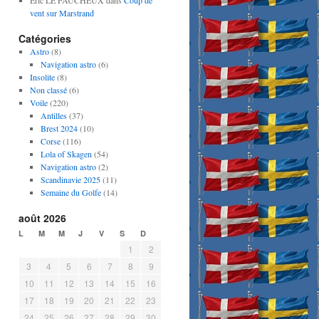
Eric LE FAUCHEUX
dans
Coup de
vent sur Marstrand
Catégories
Astro
(8)
Navigation astro
(6)
Insolite
(8)
Non classé
(6)
Voile
(220)
Antilles
(37)
Brest 2024
(10)
Corse
(116)
Lola of Skagen
(54)
Navigation astro
(2)
Scandinavie 2025
(11)
Semaine du Golfe
(14)
août 2026
L
M
M
J
V
S
D
1
2
3
4
5
6
7
8
9
10
11
12
13
14
15
16
17
18
19
20
21
22
23
24
25
26
27
28
29
30