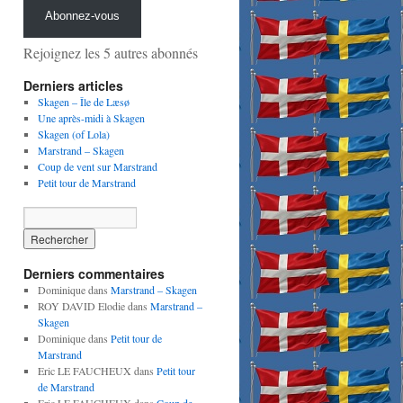
Abonnez-vous
Rejoignez les 5 autres abonnés
Derniers articles
Skagen – Île de Læsø
Une après-midi à Skagen
Skagen (of Lola)
Marstrand – Skagen
Coup de vent sur Marstrand
Petit tour de Marstrand
Derniers commentaires
Dominique
dans
Marstrand – Skagen
ROY DAVID Elodie
dans
Marstrand –
Skagen
Dominique
dans
Petit tour de
Marstrand
Eric LE FAUCHEUX
dans
Petit tour
de Marstrand