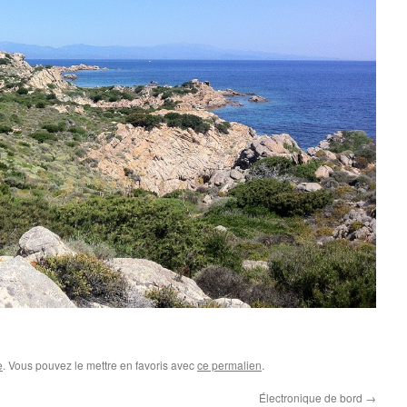
e
. Vous pouvez le mettre en favoris avec
ce permalien
.
Électronique de bord
→