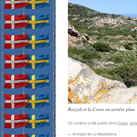
Razzoli et la Corse en arrière plan
Ce contenu a été publié dans
Corse
,
Voil
←
Archipel de La Maddalena