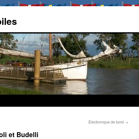
oiles
Électronique de bord
→
li et Budelli